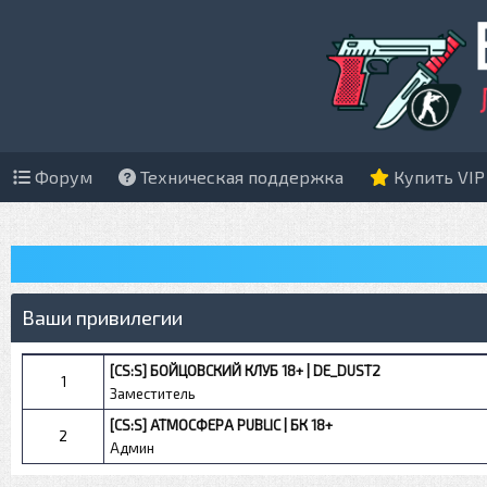
Форум
Техническая поддержка
Купить VIP
Ваши привилегии
[CS:S] БОЙЦОВСКИЙ КЛУБ 18+ | DE_DUST2
1
Заместитель
[CS:S] АТМОСФЕРА PUBLIC | БК 18+
2
Админ